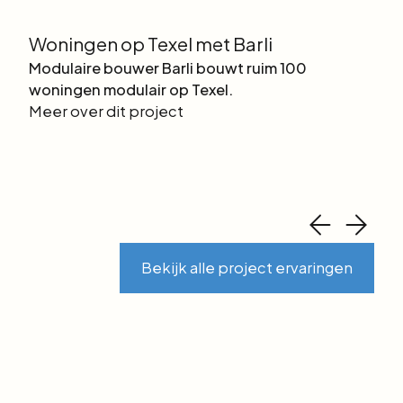
w
Woningen op Texel met Barli
Pa
Modulaire bouwer Barli bouwt ruim 100
Pla
woningen modulair op Texel.
Pad
Meer over dit project
van
Mee
Bekijk alle project ervaringen