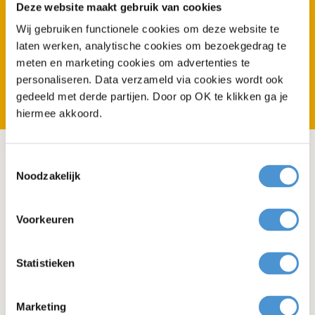
Minder faalkosten
Deze website maakt gebruik van cookies
Door een intensievere samenwerking met
Wij gebruiken functionele cookies om deze website te
PlanGarant worden eventuele bouwfouten vooraf
laten werken, analytische cookies om bezoekgedrag te
al opgemerkt en kan hierop geanticipeerd worden.
meten en marketing cookies om advertenties te
Dit zorgt voor minder bouwfouten die herstelt
personaliseren. Data verzameld via cookies wordt ook
moeten worden, het verminderen van gebreken
gedeeld met derde partijen. Door op OK te klikken ga je
en klachten na overlevering.
hiermee akkoord.
Toestemmingsselectie
Noodzakelijk
Certificeringen
Voorkeuren
PlanGarant is geaccrediteerd op basis van de
EN ISO/IEC 17020:2012 en voldoet hiermee aan
Statistieken
de hoogste onafhankelijkheidseisen en
deskundigheid. Daarnaast is PlanGarant ISO
9001 gecertificeerd. ISO 9001 is de
Marketing