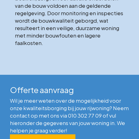
van de bouw voldoen aan de geldende
regelgeving. Door monitoring en inspecties
wordt de bouwkwaliteit geborgd, wat
resulteert in een veilige, duurzame woning
met minder bouwfouten en lagere
faalkosten.
Offerte aanvraag
Wil je meer weten over de mogelijkheid voor
onze kwaliteitsborging bij jouw rijwoning? Neem
contact op met ons via
010 302 77 09
of vul
hieronder de gegevens van jouw woning in. We
helpen je graag verder!