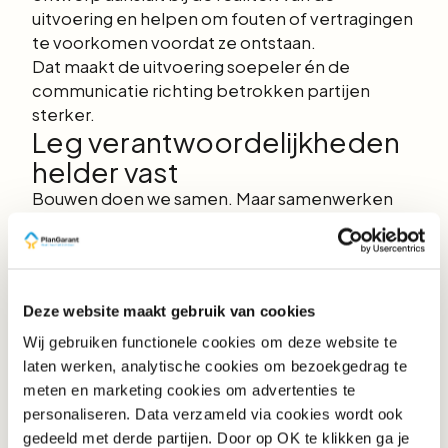
uitvoering en helpen om fouten of vertragingen
te voorkomen voordat ze ontstaan.
Dat maakt de uitvoering soepeler én de
communicatie richting betrokken partijen
sterker.
Leg verantwoordelijkheden
helder vast
Bouwen doen we samen. Maar samenwerken
lukt alleen goed als iedereen weet wat zijn of
haar rol is. Wie bewaakt de voortgang van het
kwaliteitsdossier? Wie verzamelt welke
bewijslast? En wanneer worden welke controles
Deze website maakt gebruik van cookies
uitgevoerd?
Door deze verantwoordelijkheden vanaf het
Wij gebruiken functionele cookies om deze website te
begin af te stemmen, voorkomen we
laten werken, analytische cookies om bezoekgedrag te
misverstanden en houden we overzicht, ook als
meten en marketing cookies om advertenties te
de druk toeneemt.
personaliseren. Data verzameld via cookies wordt ook
Documenteren is bouwen
gedeeld met derde partijen. Door op OK te klikken ga je