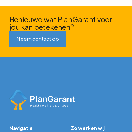
Benieuwd wat PlanGarant voor
jou kan betekenen?
Neem contact op
Navigatie
Zo werken wij