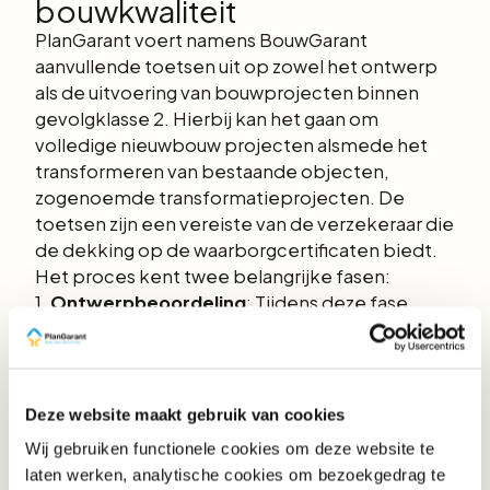
bouwkwaliteit
PlanGarant voert namens BouwGarant
aanvullende toetsen uit op zowel het ontwerp
als de uitvoering van bouwprojecten binnen
gevolgklasse 2. Hierbij kan het gaan om
volledige nieuwbouw projecten alsmede het
transformeren van bestaande objecten,
zogenoemde transformatieprojecten. De
toetsen zijn een vereiste van de verzekeraar die
de dekking op de waarborgcertificaten biedt.
Het proces kent twee belangrijke fasen:
1.
Ontwerpbeoordeling
: Tijdens deze fase
wordt het bouwplan integraal getoetst aan het
Bouwbesluit en/of het Besluit bouwwerken
leefomgeving (Bbl).
2.
Toezicht op de bouwplaats
: Gedurende de
Deze website maakt gebruik van cookies
bouwfase wordt de uitvoering zorgvuldig
Wij gebruiken functionele cookies om deze website te
gecontroleerd om te waarborgen dat de
laten werken, analytische cookies om bezoekgedrag te
kwaliteit in lijn is met de gestelde normen.