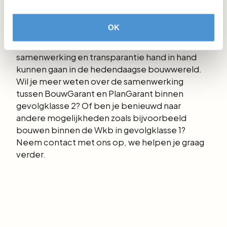
alleen voldaan aan wettelijke eisen, maar wordt
ook een hoge mate van vertrouwen gecreëerd
OK
bij opdrachtgevers en eindgebruikers. Deze
samenwerking laat zien hoe kwaliteit,
samenwerking en transparantie hand in hand
kunnen gaan in de hedendaagse bouwwereld.
Wil je meer weten over de samenwerking
tussen BouwGarant en PlanGarant binnen
gevolgklasse 2? Of ben je benieuwd naar
andere mogelijkheden zoals bijvoorbeeld
bouwen binnen de Wkb in gevolgklasse 1?
Neem contact met ons op, we helpen je graag
verder.